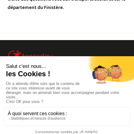
département du Finistère.
Info trafic
Site Groupe
Transdev Live
Mentions Légales
Bretagne
Footer
Carrières
Accessibilité
|
menu
Contact
Plan du site
Footer
secondaire
©2026 Transdev -
Réalisation :
Gingerminds